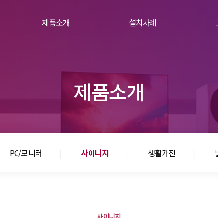
제품소개
설치사례
업종별추천제품
전체
디스플레이
기업
PC/모니터
상업시설
자
제품소개
사이니지
문화/공공
생활가전
교육
빌트인가전
주거/숙박
주방가전
병원
기타
PC/모니터
사이니지
생활가전
사이니지