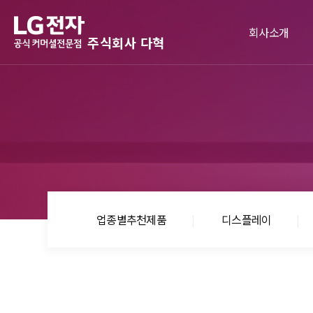
본문바로가기
회사소개
주식회사 다혁
인사말
경영이념
오시는길
업종별추천제품
디스플레이