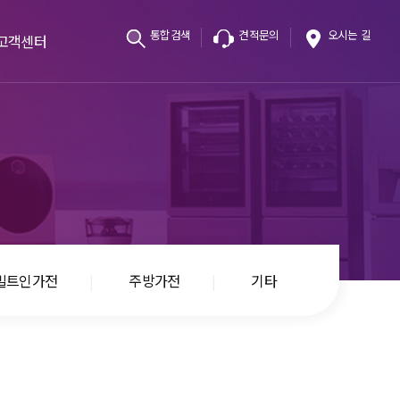
통합검색
견적문의
오시는 길
고객센터
공지사항
견적문의
주묻는질문
빌트인가전
주방가전
기타