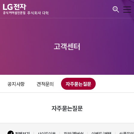
본문바로가기
주식회사 다혁
고객센터
공지사항
견적문의
자주묻는질문
자주묻는질문
전체보기
사이트이용
회원/멤버쉽
이벤트/혜택
상품문의